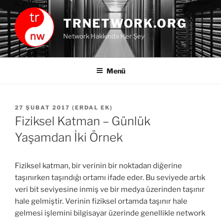
İçeriğe
geç
TRNETWORK.ORG
Network Hakkında Her Şey
Menü
YAYIM
27 ŞUBAT 2017
(
ERDAL EK
)
TARIHI
Fiziksel Katman – Günlük
Yaşamdan İki Örnek
Fiziksel katman, bir verinin bir noktadan diğerine
taşınırken taşındığı ortamı ifade eder. Bu seviyede artık
veri bit seviyesine inmiş ve bir medya üzerinden taşınır
hale gelmiştir. Verinin fiziksel ortamda taşınır hale
gelmesi işlemini bilgisayar üzerinde genellikle network