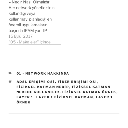
– Nedir, Nasıl Olmalıdır
Her network yöneticisinin
kullandığı veya
kullanmayı planladığı en
önemli uygulamaların
başında IPAM yani IP
adres yönetimi yazılımı
15 Eylül 2017
gelmektedir. Mevcutta
"05 - Makaleler" içinde
bir çok network
yöneticisinin IP ve VLAN
yönetimini excel tablolar
üzerinden yaptığı bir
gerçektir. Excel'in
KATEGORILER
01 - NETWORK HAKKINDA
kullanımı pratik ve
anlaşılır olduğundan bir
ETIKETLER
ADSL ERIŞIMI OSI
,
FIBER ERIŞIMI OSI
,
FIZIKSEL KATMAN NEDIR
,
FIZIKSEL KATMAN
çok network yöneticisi
NEREDE KULLANILIR
,
FIZIKSEL KATMAN ÖRNEK
,
ekstra bir tool kullanımına
LAYER 1
,
LAYER 1 FIZIKSEL KATMAN
,
LAYER 1
gerek olmadığını
ÖRNEK
düşünmektedir.…