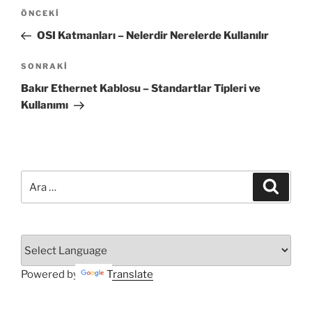
Yazı
Önceki
ÖNCEKI
gezinmesi
Yazı
OSI Katmanları – Nelerdir Nerelerde Kullanılır
Sonraki
SONRAKI
Yazı
Bakır Ethernet Kablosu – Standartlar Tipleri ve
Kullanımı
Ara:
Ara
Powered by
Translate